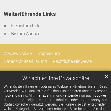
Weiterführende Links
Erzbistum Köln
Bistum Aachen
© www.vck.de
Impressum
Datenschutzerklärung
Rechtliche Hinweise
✕
Wir achten Ihre Privatsphäre
Wir möchten Ihnen ein optimales Webseiten-Erlebnis bieten. Dazu
verwenden wir Cookies, die für das Funktionieren unserer Website
notwendig sind. Mit Ihrer Zustimmung verwenden wir auch Cookies,
die zur Anzeige externer Inhalte oder zu anonymen
Statistikzwecken genutzt werden. Sie können selbst entscheiden,
welche Kategorien Sie zulassen möchten. Bitte beachten Sie, dass