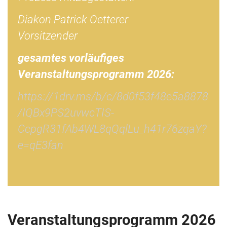
Diakon Patrick Oetterer
Vorsitzender
gesamtes v
orläufiges
Veranstaltungsprogramm 2026:
https://1drv.ms/b/c/8d0f53f48e5a8878
/IQBx9PS2uvwcTIS-
CcpgR31fAb4WL8qQqlLu_h41r76zqaY?
e=qE3fan
Veranstaltungsprogramm 2026